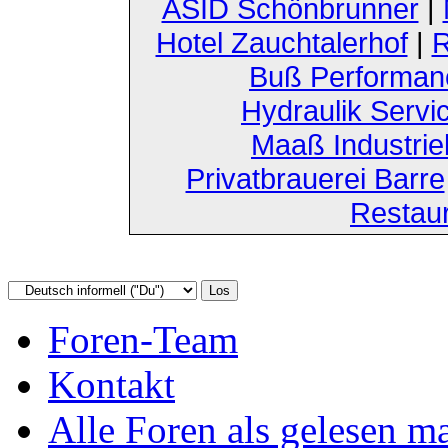
ASID Schönbrunner
|
Hotel Zauchtalerhof
|
R
Buß Performan
Hydraulik Servi
Maaß Industri
Privatbrauerei Barre
Restau
Foren-Team
Kontakt
Alle Foren als gelesen m