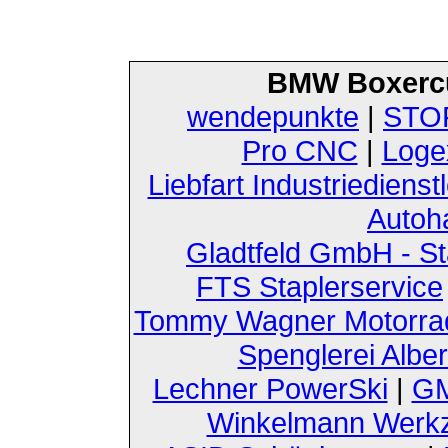
BMW Boxerc
wendepunkte
|
STOF
Pro CNC
|
Loge
Liebfart Industriedienst
Autoh
Gladtfeld GmbH - St
FTS Staplerservice
Tommy Wagner Motorra
Spenglerei Alber
Lechner PowerSki
|
GM
Winkelmann Werk