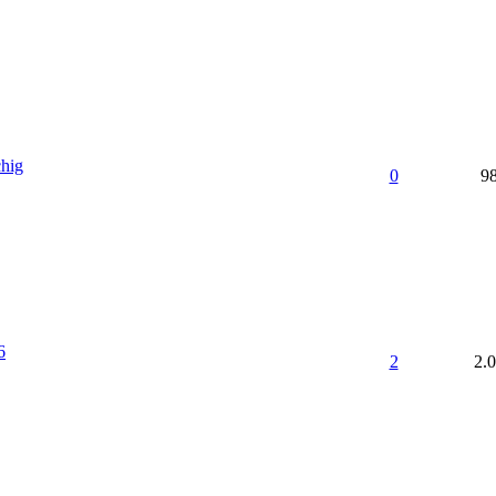
hig
0
9
6
2
2.