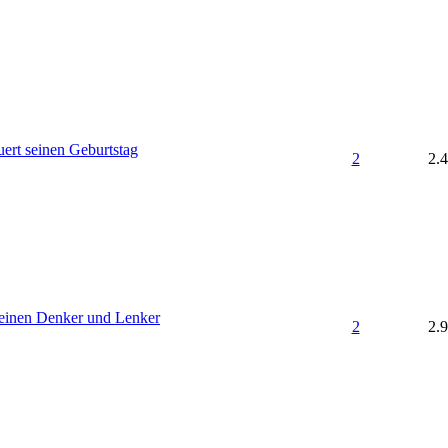
uert seinen Geburtstag
2
2.
seinen Denker und Lenker
2
2.