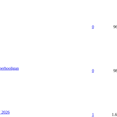
0
9
erhooligan
0
9
 2026
1
1.