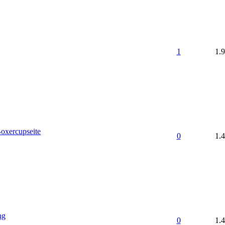
1
1.
oxercupseite
0
1.
ng
0
1.