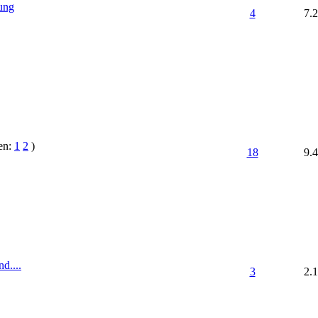
ung
4
7.
ten:
1
2
)
18
9.
d....
3
2.