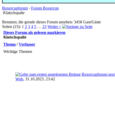
Boxercupforum
›
Forum Boxercup
Klatschspalte
Benutzer, die gerade dieses Forum ansehen: 3458 Gast/Gäste
Seiten (23):
1
2
3
4
5
…
23
Weiter »
Dieses Forum als gelesen markieren
Klatschspalte
Thema
/
Verfasser
Wichtige Themen
Boxercupforum neu
Wob
,
31.10.2023, 23:42