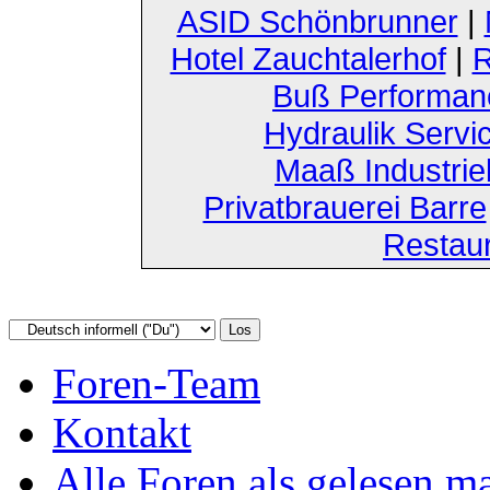
ASID Schönbrunner
|
Hotel Zauchtalerhof
|
R
Buß Performan
Hydraulik Servi
Maaß Industri
Privatbrauerei Barre
Restau
Foren-Team
Kontakt
Alle Foren als gelesen m