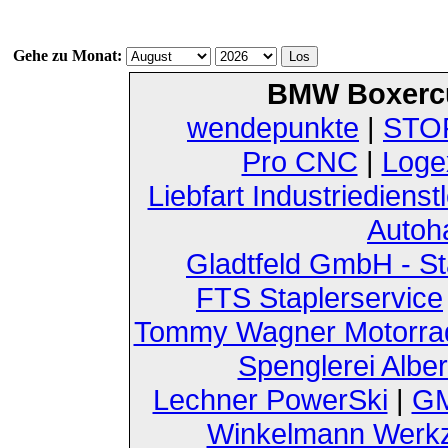
Gehe zu Monat:
BMW Boxerc
wendepunkte
|
STOF
Pro CNC
|
Loge
Liebfart Industriedienst
Autoh
Gladtfeld GmbH - St
FTS Staplerservice
Tommy Wagner Motorra
Spenglerei Alber
Lechner PowerSki
|
GM
Winkelmann Werk