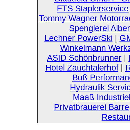
FTS Staplerservice
Tommy Wagner Motorra
Spenglerei Alber
Lechner PowerSki
|
GM
Winkelmann Werk
ASID Schönbrunner
|
Hotel Zauchtalerhof
|
R
Buß Performan
Hydraulik Servi
Maaß Industri
Privatbrauerei Barre
Restau