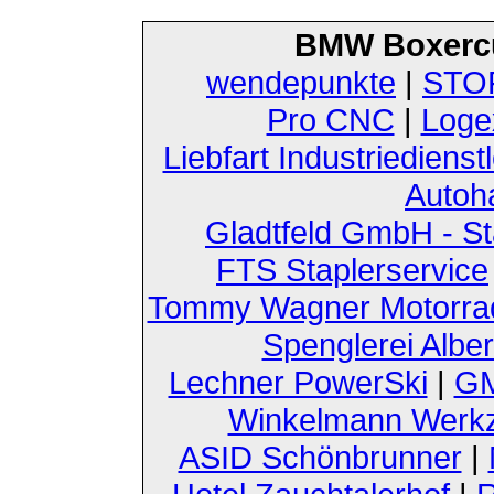
BMW Boxerc
wendepunkte
|
STOF
Pro CNC
|
Loge
Liebfart Industriedienst
Autoh
Gladtfeld GmbH - St
FTS Staplerservice
Tommy Wagner Motorra
Spenglerei Alber
Lechner PowerSki
|
GM
Winkelmann Werk
ASID Schönbrunner
|