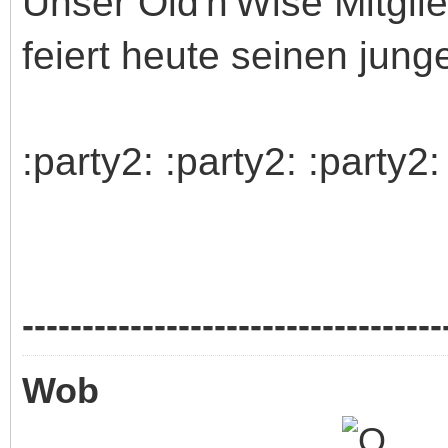
Unser Old'n'Wise Mitgli
feiert heute seinen jung
:party2: :party2: :party2:
-----------------------------------
Wob