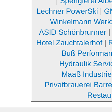
|
Spenglerei Albe
Lechner PowerSki
|
GM
Winkelmann Werk
ASID Schönbrunner
Hotel Zauchtalerhof
|
Buß Performa
Hydraulik Serv
Maaß Industri
Privatbrauerei Barr
Restau