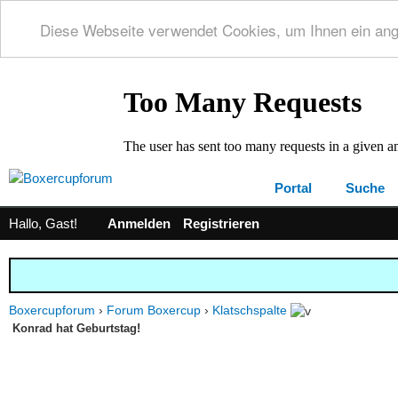
Diese Webseite verwendet Cookies, um Ihnen ein an
Portal
Suche
Hallo, Gast!
Anmelden
Registrieren
Boxercupforum
›
Forum Boxercup
›
Klatschspalte
Konrad hat Geburtstag!