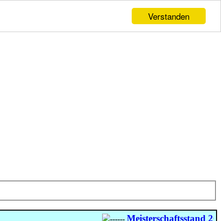
Verstanden
Meisterschaftsstand 2026
-
------