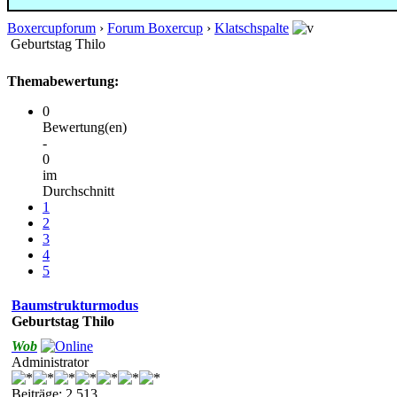
Boxercupforum
›
Forum Boxercup
›
Klatschspalte
Geburtstag Thilo
Themabewertung:
0
Bewertung(en)
-
0
im
Durchschnitt
1
2
3
4
5
Baumstrukturmodus
Geburtstag Thilo
Wob
Administrator
Beiträge: 2.513