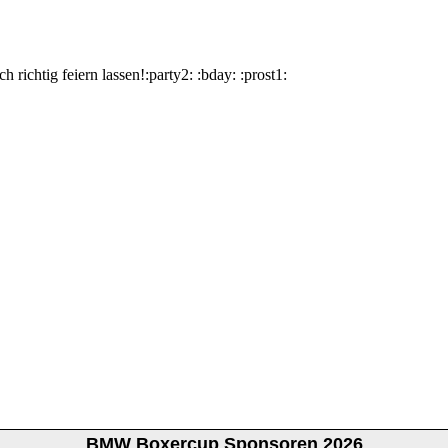
h richtig feiern lassen!:party2: :bday: :prost1:
BMW Boxercup Sponsoren 2026