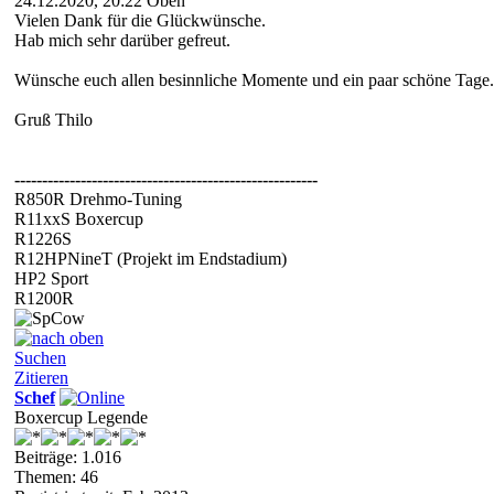
24.12.2020, 20:22
Oben
Vielen Dank für die Glückwünsche.
Hab mich sehr darüber gefreut.
Wünsche euch allen besinnliche Momente und ein paar schöne Tage.
Gruß Thilo
-------------------------------------------------------
R850R Drehmo-Tuning
R11xxS Boxercup
R1226S
R12HPNineT (Projekt im Endstadium)
HP2 Sport
R1200R
Suchen
Zitieren
Schef
Boxercup Legende
Beiträge: 1.016
Themen: 46