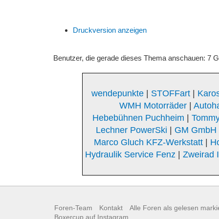
Druckversion anzeigen
Benutzer, die gerade dieses Thema anschauen: 7 
wendepunkte
|
STOFFart
|
Karos
WMH Motorräder
|
Autoh
Hebebühnen Puchheim
|
Tommy
Lechner PowerSki
|
GM GmbH K
Marco Gluch KFZ-Werkstatt
|
Ho
Hydraulik Service Fenz
|
Zweirad 
Foren-Team
Kontakt
Alle Foren als gelesen marki
Boxercup auf Instagram