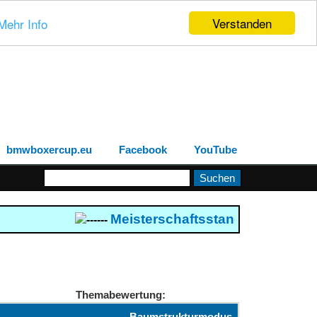
Verstanden
Mehr Info
bmwboxercup.eu
Facebook
YouTube
Meisterschaftsstand 2026
--- Bo
------
Themabewertung:
Baumstrukturmodus