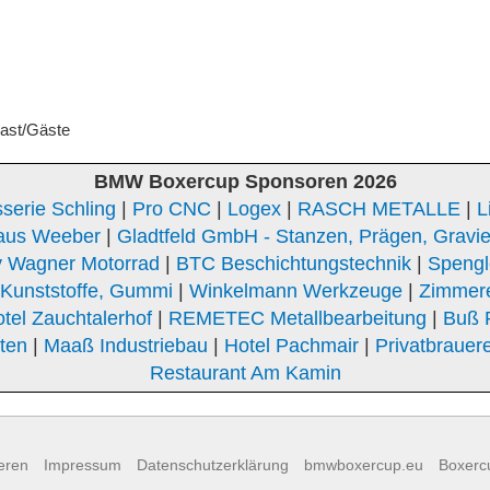
Gast/Gäste
BMW Boxercup Sponsoren 2026
serie Schling
|
Pro CNC
|
Logex
|
RASCH METALLE
|
L
aus Weeber
|
Gladtfeld GmbH - Stanzen, Prägen, Gravi
 Wagner Motorrad
|
BTC Beschichtungstechnik
|
Spengle
unststoffe, Gummi
|
Winkelmann Werkzeuge
|
Zimmer
tel Zauchtalerhof
|
REMETEC Metallbearbeitung
|
Buß 
Iten
|
Maaß Industriebau
|
Hotel Pachmair
|
Privatbrauere
Restaurant Am Kamin
eren
Impressum
Datenschutzerklärung
bmwboxercup.eu
Boxerc