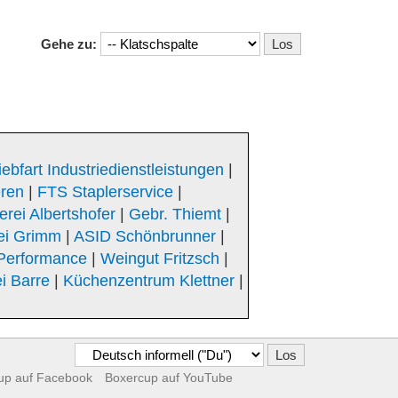
Gehe zu:
iebfart Industriedienstleistungen
|
eren
|
FTS Staplerservice
|
rei Albertshofer
|
Gebr. Thiemt
|
ei Grimm
|
ASID Schönbrunner
|
Performance
|
Weingut Fritzsch
|
i Barre
|
Küchenzentrum Klettner
|
up auf Facebook
Boxercup auf YouTube