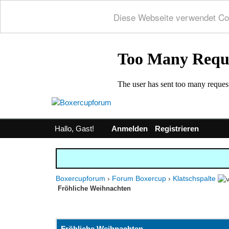
Diese Webseite verwendet Co
Hallo, Gast!
Anmelden
Registrieren
Boxercupforum
›
Forum Boxercup
›
Klatschspalte
Fröhliche Weihnachten
0 Bewertung(en) - 0 im Durchschnitt
1
2
3
4
5
Fröhliche Weihnachten