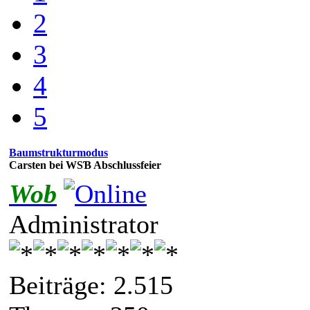
2
3
4
5
Baumstrukturmodus
Carsten bei WSƁ Abschlussfeier
Wob
Administrator
Beiträge: 2.515