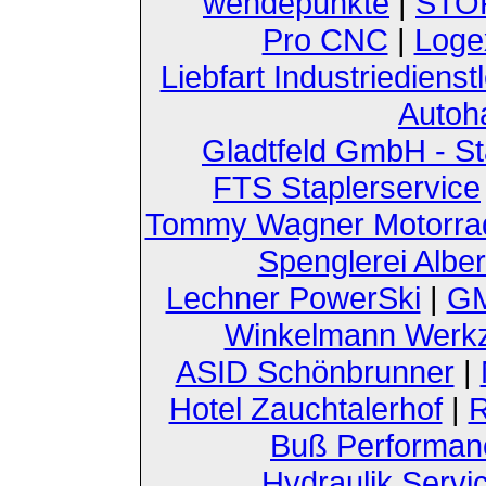
wendepunkte
|
STOF
Pro CNC
|
Loge
Liebfart Industriedienst
Autoh
Gladtfeld GmbH - St
FTS Staplerservice
Tommy Wagner Motorra
Spenglerei Alber
Lechner PowerSki
|
GM
Winkelmann Werk
ASID Schönbrunner
|
Hotel Zauchtalerhof
|
R
Buß Performan
Hydraulik Servi