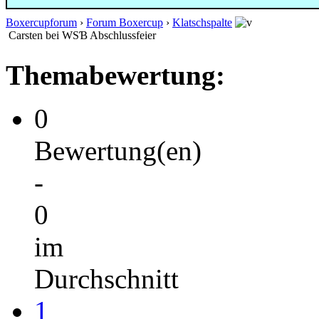
Boxercupforum
›
Forum Boxercup
›
Klatschspalte
Carsten bei WSƁ Abschlussfeier
Themabewertung:
0
Bewertung(en)
-
0
im
Durchschnitt
1