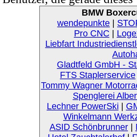
BMW Boxerc
wendepunkte
|
STOF
Pro CNC
|
Loge
Liebfart Industriedienst
Autoh
Gladtfeld GmbH - St
FTS Staplerservice
Tommy Wagner Motorra
Spenglerei Alber
Lechner PowerSki
|
GM
Winkelmann Werk
ASID Schönbrunner
|