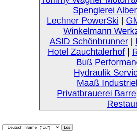
Spenglerei Alber
Lechner PowerSki
|
GM
Winkelmann Werk
ASID Schönbrunner
|
Hotel Zauchtalerhof
|
R
Buß Performan
Hydraulik Servi
Maaß Industri
Privatbrauerei Barre
Restau