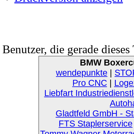
Benutzer, die gerade diese
BMW Boxerc
wendepunkte
|
STOF
Pro CNC
|
Loge
Liebfart Industriedienst
Autoh
Gladtfeld GmbH - St
FTS Staplerservice
Tommy Wagner Motorra