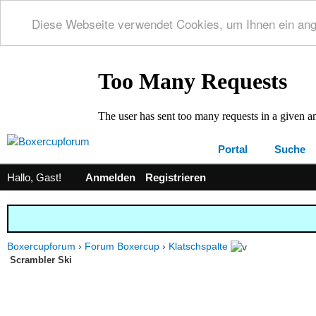
Diese Webseite verwendet Cookies, um Ihnen ein an
Portal
Suche
Hallo, Gast!
Anmelden
Registrieren
Boxercupforum
›
Forum Boxercup
›
Klatschspalte
Scrambler Ski