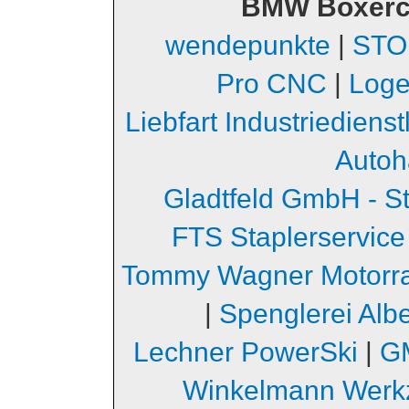
BMW Boxerc
wendepunkte
|
STO
Pro CNC
|
Loge
Liebfart Industriediens
Autoh
Gladtfeld GmbH - S
FTS Staplerservice
Tommy Wagner Motorr
|
Spenglerei Albe
Lechner PowerSki
|
GM
Winkelmann Werk