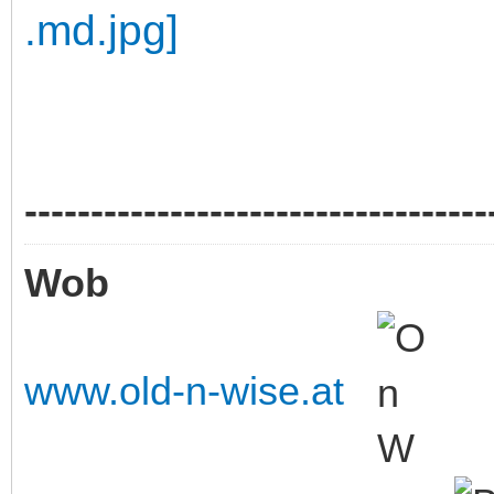
-----------------------------------
Wob
www.old-n-wise.at