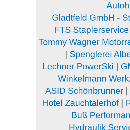
Autoh
Gladtfeld GmbH - S
FTS Staplerservice
Tommy Wagner Motorr
|
Spenglerei Albe
Lechner PowerSki
|
GM
Winkelmann Werk
ASID Schönbrunner
Hotel Zauchtalerhof
|
Buß Performa
Hydraulik Serv