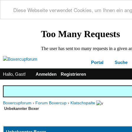
Diese Webseite verwendet Cookies, um Ihnen ein an
Portal
Suche
Hallo, Gast!
Anmelden
Registrieren
Boxercupforum
›
Forum Boxercup
›
Klatschspalte
Unbekannter Boxer
 0 im Durchschnitt
Unbekannter Boxer