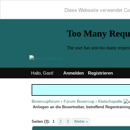
Diese Webseite verwendet Co
Hallo, Gast!
Anmelden
Registrieren
Boxercupforum
›
Forum Boxercup
›
Klatschspalte
Anliegen an die Boxertreiber, betreffend Regentrainin
0 Bewertung(en) - 0 im Durchschnitt
1
2
3
4
5
Seiten (3):
1
2
3
Weiter »