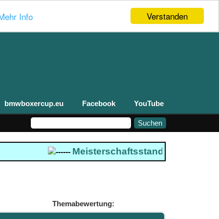
Verstanden
Mehr Info
bmwboxercup.eu
Facebook
YouTube
Meisterschaftsstand 2026
--- Boxerc
------
Themabewertung: