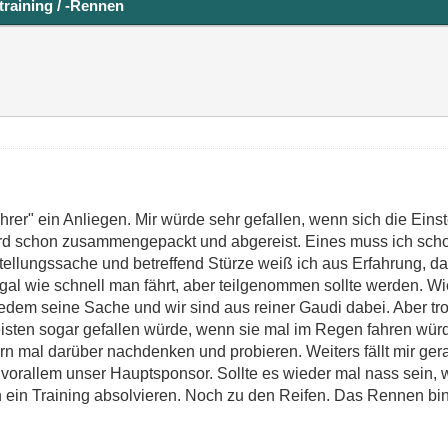
training / -Rennen
rer" ein Anliegen. Mir würde sehr gefallen, wenn sich die Ei
rd schon zusammengepackt und abgereist. Eines muss ich schon 
instellungssache und betreffend Stürze weiß ich aus Erfahrung,
gal wie schnell man fährt, aber teilgenommen sollte werden. Wi
s jedem seine Sache und wir sind aus reiner Gaudi dabei. Aber t
eisten sogar gefallen würde, wenn sie mal im Regen fahren würd
ern mal darüber nachdenken und probieren. Weiters fällt mir ger
vorallem unser Hauptsponsor. Sollte es wieder mal nass sein, w
 ein Training absolvieren. Noch zu den Reifen. Das Rennen bi