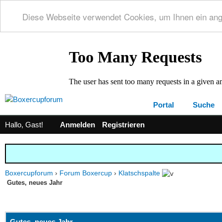
Diese Webseite verwendet Cookies, um Ihnen ein an
Portal
Suche
Hallo, Gast!
Anmelden
Registrieren
Boxercupforum
›
Forum Boxercup
›
Klatschspalte
Gutes, neues Jahr
 0 im Durchschnitt
Gutes, neues Jahr