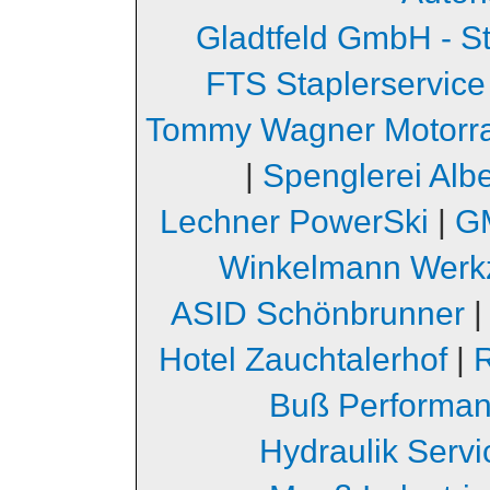
Gladtfeld GmbH - S
FTS Staplerservice
Tommy Wagner Motorr
|
Spenglerei Albe
Lechner PowerSki
|
GM
Winkelmann Werk
ASID Schönbrunner
Hotel Zauchtalerhof
|
Buß Performa
Hydraulik Serv