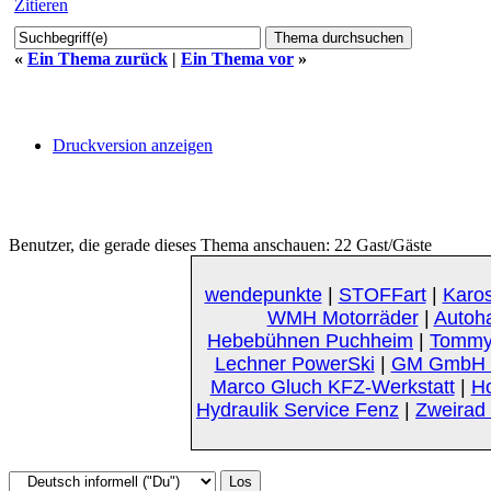
Zitieren
«
Ein Thema zurück
|
Ein Thema vor
»
Druckversion anzeigen
Benutzer, die gerade dieses Thema anschauen: 22 Gast/Gäste
wendepunkte
|
STOFFart
|
Karos
WMH Motorräder
|
Autoh
Hebebühnen Puchheim
|
Tommy
Lechner PowerSki
|
GM GmbH K
Marco Gluch KFZ-Werkstatt
|
Ho
Hydraulik Service Fenz
|
Zweirad 