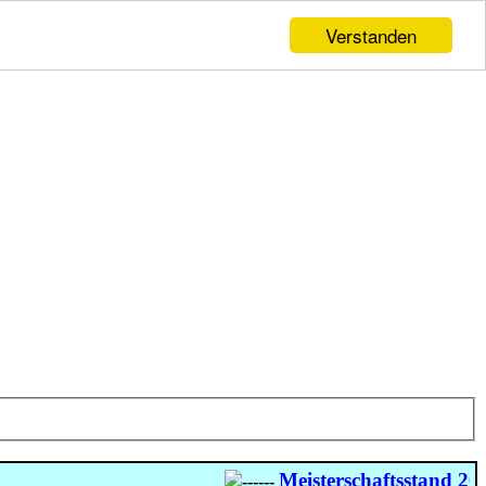
Verstanden
Meisterschaftsstand 2026
-
------