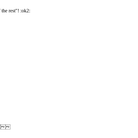
the rest"! :ok2:
t !