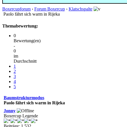
Boxercupforum
›
Forum Boxercup
›
Klatschspalte
Paolo fährt sich warm in Rijeka
Themabewertung:
0
Bewertung(en)
-
0
im
Durchschnitt
1
2
3
4
5
Baumstrukturmodus
Paolo fährt sich warm in Rijeka
Jonny
Boxercup Legende
Beiträge: 1.532