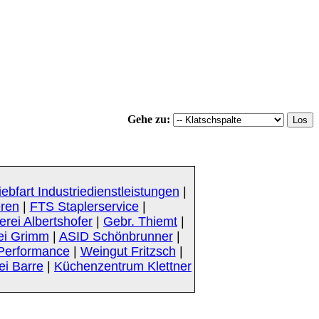
Gehe zu:
iebfart Industriedienstleistungen
|
eren
|
FTS Staplerservice
|
rei Albertshofer
|
Gebr. Thiemt
|
ei Grimm
|
ASID Schönbrunner
|
Performance
|
Weingut Fritzsch
|
ei Barre
|
Küchenzentrum Klettner