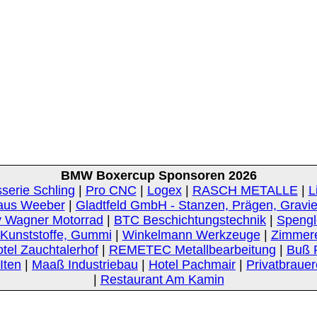
BMW Boxercup Sponsoren 2026
serie Schling
|
Pro CNC
|
Logex
|
RASCH METALLE
|
L
aus Weeber
|
Gladtfeld GmbH - Stanzen, Prägen, Gravi
 Wagner Motorrad
|
BTC Beschichtungstechnik
|
Spengle
unststoffe, Gummi
|
Winkelmann Werkzeuge
|
Zimmer
tel Zauchtalerhof
|
REMETEC Metallbearbeitung
|
Buß 
Iten
|
Maaß Industriebau
|
Hotel Pachmair
|
Privatbrauer
|
Restaurant Am Kamin