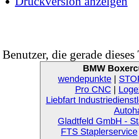
Druckversion anzeigen
Benutzer, die gerade diese
BMW Boxerc
wendepunkte
|
STOF
Pro CNC
|
Loge
Liebfart Industriedienst
Autoh
Gladtfeld GmbH - St
FTS Staplerservice