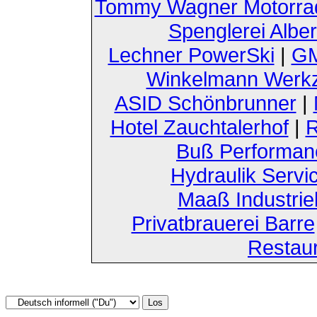
Tommy Wagner Motorra
Spenglerei Alber
Lechner PowerSki
|
GM
Winkelmann Werk
ASID Schönbrunner
|
Hotel Zauchtalerhof
|
R
Buß Performan
Hydraulik Servi
Maaß Industri
Privatbrauerei Barre
Restau