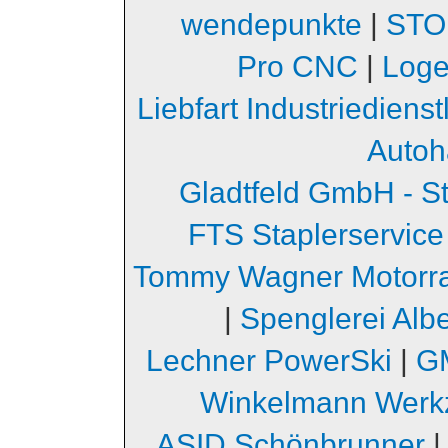
wendepunkte
|
STO
Pro CNC
|
Loge
Liebfart Industriediens
Autoh
Gladtfeld GmbH - S
FTS Staplerservice
Tommy Wagner Motorr
|
Spenglerei Albe
Lechner PowerSki
|
GM
Winkelmann Werk
ASID Schönbrunner