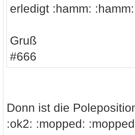
erledigt :hamm: :hamm
Gruß
#666
Donn ist die Polepositio
:ok2: :mopped: :mopped