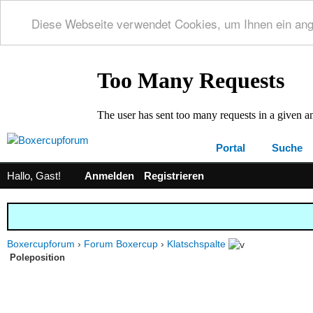
Diese Webseite verwendet Cookies, um Ihnen ein an
Portal
Suche
Hallo, Gast!
Anmelden
Registrieren
Boxercupforum
›
Forum Boxercup
›
Klatschspalte
Poleposition