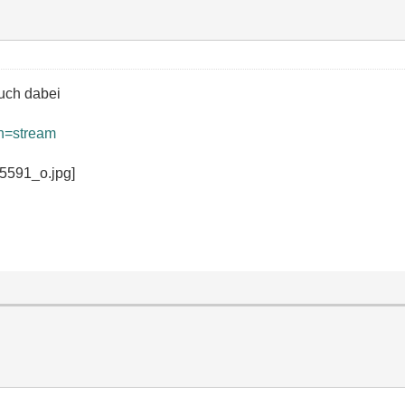
auch dabei
on=stream