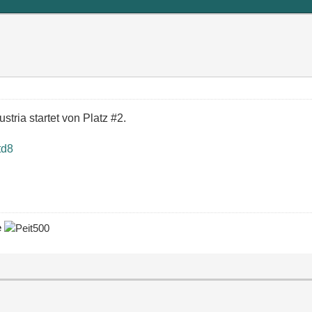
stria startet von Platz #2.
td8
e