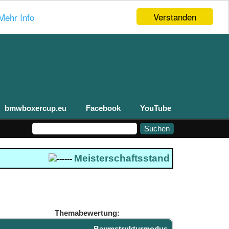
Verstanden
Mehr Info
bmwboxercup.eu
Facebook
YouTube
Meisterschaftsstand 2026
--- Boxerc
------
Themabewertung:
Baumstrukturmodus