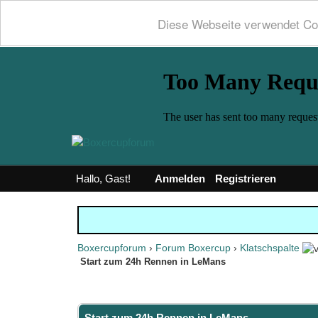
Diese Webseite verwendet Co
Hallo, Gast!
Anmelden
Registrieren
Boxercupforum
›
Forum Boxercup
›
Klatschspalte
Start zum 24h Rennen in LeMans
0 Bewertung(en) - 0 im Durchschnitt
1
2
3
4
5
Start zum 24h Rennen in LeMans