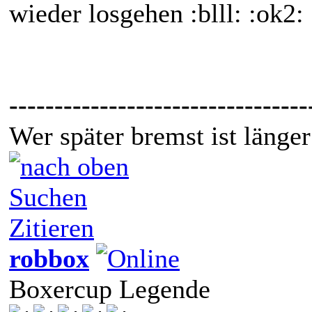
wieder losgehen :blll: :ok2:
---------------------------------
Wer später bremst ist länger
Suchen
Zitieren
robbox
Boxercup Legende