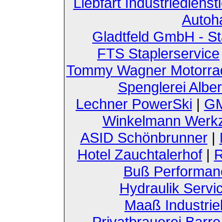
Liebfart Industriedienst
Autoh
Gladtfeld GmbH - St
FTS Staplerservice
Tommy Wagner Motorra
Spenglerei Alber
Lechner PowerSki
|
GM
Winkelmann Werk
ASID Schönbrunner
|
Hotel Zauchtalerhof
|
R
Buß Performan
Hydraulik Servi
Maaß Industri
Privatbrauerei Barre