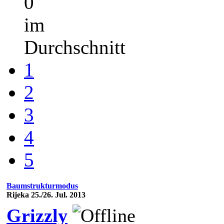
0
im
Durchschnitt
1
2
3
4
5
Baumstrukturmodus
Rijeka 25./26. Jul. 2013
Grizzly