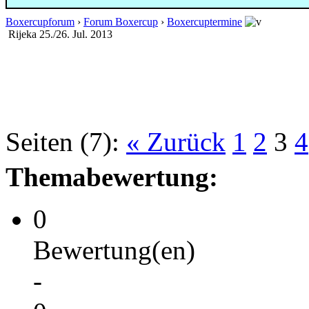
Boxercupforum
›
Forum Boxercup
›
Boxercuptermine
Rijeka 25./26. Jul. 2013
Seiten (7):
« Zurück
1
2
3
4
Themabewertung:
0
Bewertung(en)
-