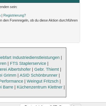
genden sein:
n
|
Registrierung?
 in den Forenregeln, ob du diese Aktion durchführen
iebfart Industriedienstleistungen
|
eren
|
FTS Staplerservice
|
rei Albertshofer
|
Gebr. Thiemt
|
ei Grimm
|
ASID Schönbrunner
|
Performance
|
Weingut Fritzsch
|
i Barre
|
Küchenzentrum Klettner
|