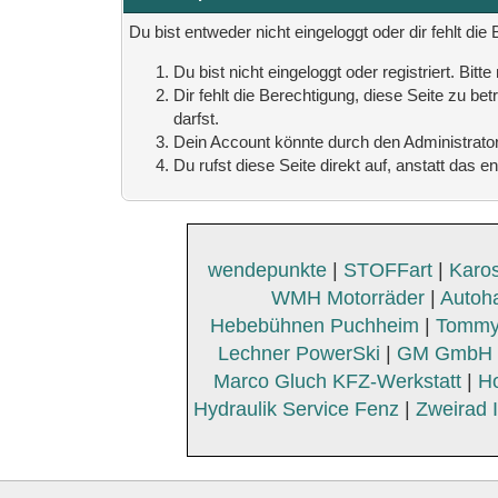
Du bist entweder nicht eingeloggt oder dir fehlt di
Du bist nicht eingeloggt oder registriert. Bi
Dir fehlt die Berechtigung, diese Seite zu b
darfst.
Dein Account könnte durch den Administrator 
Du rufst diese Seite direkt auf, anstatt da
wendepunkte
|
STOFFart
|
Karos
WMH Motorräder
|
Autoh
Hebebühnen Puchheim
|
Tommy
Lechner PowerSki
|
GM GmbH K
Marco Gluch KFZ-Werkstatt
|
Ho
Hydraulik Service Fenz
|
Zweirad 