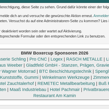
e Berechtigung, diese Seite zu sehen. Grund dafür könnte einer der fol
tte melde dich an und versuche die gewünschte Aktion erneut.
Anmelde
etreten. Versuchst du auf eine Administratoren-Seite zu kommen? Lies
deaktiviert worden sein oder wartet auf Aktivierung.
s entsprechende Formular oder den entsprechenden Link zu benutzen.
BMW Boxercup Sponsoren 2026
serie Schling
|
Pro CNC
|
Logex
|
RASCH METALLE
|
L
aus Weeber
|
Gladtfeld GmbH - Stanzen, Prägen, Gravi
 Wagner Motorrad
|
BTC Beschichtungstechnik
|
Spengle
unststoffe, Gummi
|
Winkelmann Werkzeuge
|
Zimmer
tel Zauchtalerhof
|
REMETEC Metallbearbeitung
|
Buß 
Iten
|
Maaß Industriebau
|
Hotel Pachmair
|
Privatbrauere
Restaurant Am Kamin