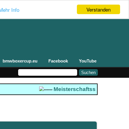
Verstanden
Mehr Info
bmwboxercup.eu
Facebook
YouTube
Meisterschaftsstand 2026
---
------