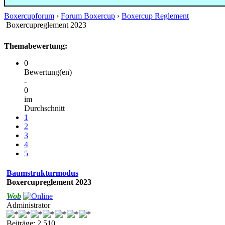
Boxercupforum
›
Forum Boxercup
›
Boxercup Reglement
Boxercupreglement 2023
Themabewertung:
0
Bewertung(en)
-
0
im
Durchschnitt
1
2
3
4
5
Baumstrukturmodus
Boxercupreglement 2023
Wob
Administrator
Beiträge: 2.510