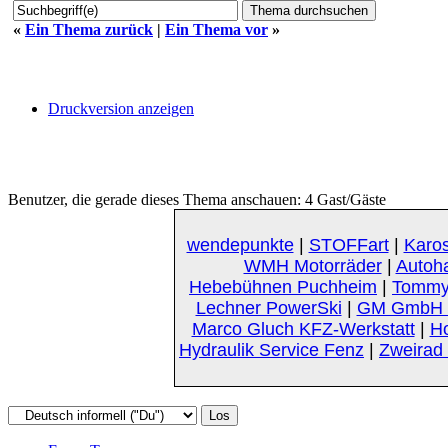
«
Ein Thema zurück
|
Ein Thema vor
»
Druckversion anzeigen
Benutzer, die gerade dieses Thema anschauen: 4 Gast/Gäste
wendepunkte
|
STOFFart
|
Karos
WMH Motorräder
|
Autoh
Hebebühnen Puchheim
|
Tommy
Lechner PowerSki
|
GM GmbH K
Marco Gluch KFZ-Werkstatt
|
Ho
Hydraulik Service Fenz
|
Zweirad 