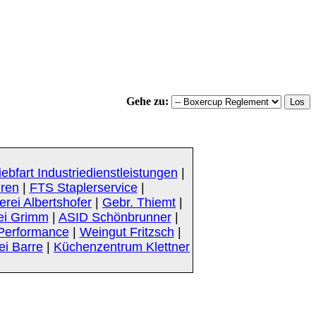
Gehe zu:
iebfart Industriedienstleistungen
|
eren
|
FTS Staplerservice
|
rei Albertshofer
|
Gebr. Thiemt
|
ei Grimm
|
ASID Schönbrunner
|
Performance
|
Weingut Fritzsch
|
ei Barre
|
Küchenzentrum Klettner