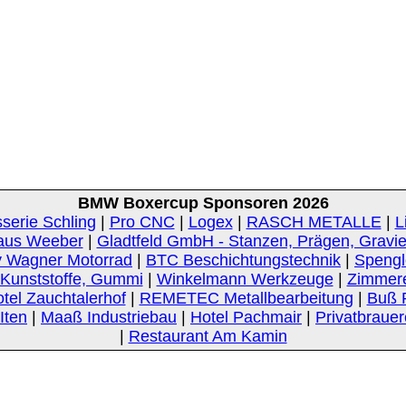
BMW Boxercup Sponsoren 2026
serie Schling
|
Pro CNC
|
Logex
|
RASCH METALLE
|
L
aus Weeber
|
Gladtfeld GmbH - Stanzen, Prägen, Gravi
 Wagner Motorrad
|
BTC Beschichtungstechnik
|
Spengle
unststoffe, Gummi
|
Winkelmann Werkzeuge
|
Zimmer
tel Zauchtalerhof
|
REMETEC Metallbearbeitung
|
Buß 
Iten
|
Maaß Industriebau
|
Hotel Pachmair
|
Privatbrauer
|
Restaurant Am Kamin