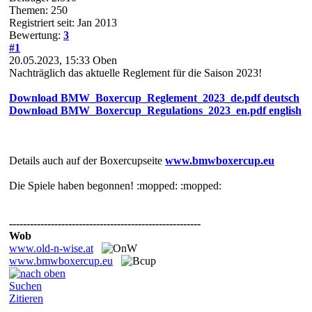
Themen: 250
Registriert seit: Jan 2013
Bewertung:
3
#1
20.05.2023, 15:33
Oben
Nachträglich das aktuelle Reglement für die Saison 2023!
Download BMW_Boxercup_Reglement_2023_de.pdf deutsch
Download BMW_Boxercup_Regulations_2023_en.pdf english
Details auch auf der Boxercupseite
www.bmwboxercup.eu
Die Spiele haben begonnen! :mopped: :mopped:
-------------------------------------------------------
Wob
www.old-n-wise.at
www.bmwboxercup.eu
Suchen
Zitieren