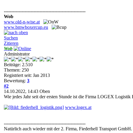
-------------------------------------------------------
Wob
www.old-n-wise.at
www.bmwboxercup.eu
Suchen
Zitieren
Wob
Administrator
Beiträge: 2.510
Themen: 250
Registriert seit: Jan 2013
Bewertung:
3
#2
14.10.2022, 14:43
Oben
Wie jedes Jahr seit der ersten Stunde ist die Firma LOGEX Logistik
www.logex.at
-------------------------------------------------------
Natürlich auch wieder mit der 2. Firma, Fiederhell Transport GmbH.