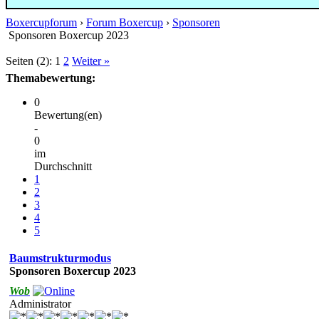
Boxercupforum
›
Forum Boxercup
›
Sponsoren
Sponsoren Boxercup 2023
Seiten (2):
1
2
Weiter »
Themabewertung:
0
Bewertung(en)
-
0
im
Durchschnitt
1
2
3
4
5
Baumstrukturmodus
Sponsoren Boxercup 2023
Wob
Administrator