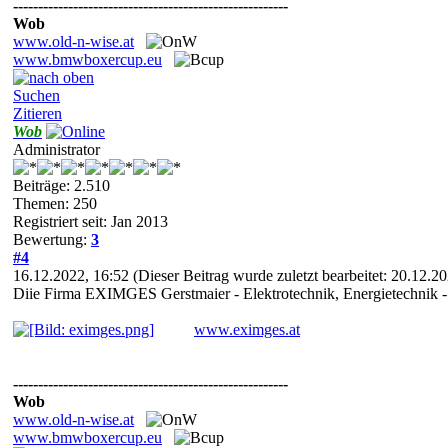
-------------------------------------------------------
Wob
www.old-n-wise.at
www.bmwboxercup.eu
Suchen
Zitieren
Wob
Administrator
Beiträge: 2.510
Themen: 250
Registriert seit: Jan 2013
Bewertung:
3
#4
16.12.2022, 16:52
(Dieser Beitrag wurde zuletzt bearbeitet: 20.12.
Diie Firma EXIMGES Gerstmaier - Elektrotechnik, Energietechnik - l
www.eximges.at
-------------------------------------------------------
Wob
www.old-n-wise.at
www.bmwboxercup.eu