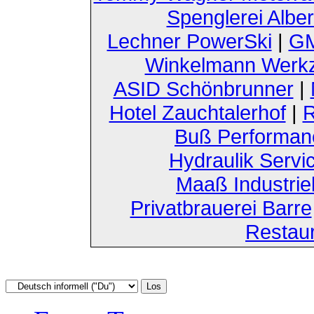
Spenglerei Alber
Lechner PowerSki
|
GM
Winkelmann Werk
ASID Schönbrunner
|
Hotel Zauchtalerhof
|
R
Buß Performan
Hydraulik Servi
Maaß Industri
Privatbrauerei Barre
Restau