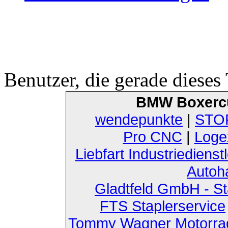
Benutzer, die gerade diese
BMW Boxerc
wendepunkte
|
STOF
Pro CNC
|
Loge
Liebfart Industriedienst
Autoh
Gladtfeld GmbH - St
FTS Staplerservice
Tommy Wagner Motorra