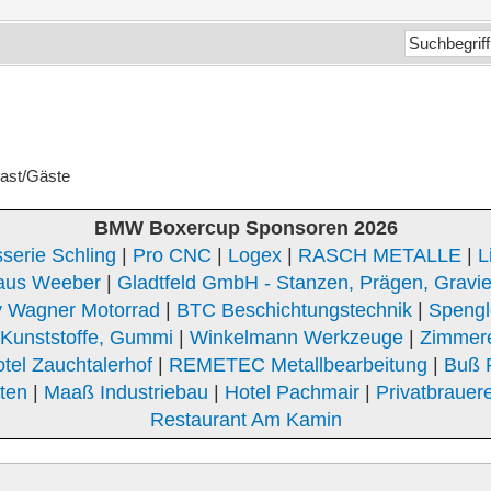
Gast/Gäste
BMW Boxercup Sponsoren 2026
serie Schling
|
Pro CNC
|
Logex
|
RASCH METALLE
|
L
aus Weeber
|
Gladtfeld GmbH - Stanzen, Prägen, Gravi
 Wagner Motorrad
|
BTC Beschichtungstechnik
|
Spengle
unststoffe, Gummi
|
Winkelmann Werkzeuge
|
Zimmer
tel Zauchtalerhof
|
REMETEC Metallbearbeitung
|
Buß 
Iten
|
Maaß Industriebau
|
Hotel Pachmair
|
Privatbrauere
Restaurant Am Kamin