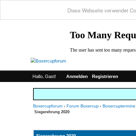
Diese Webseite verwendet Co
Hallo, Gast!
Anmelden
Registrieren
Boxercupforum
›
Forum Boxercup
›
Boxercuptermine
Siegerehrung 2020
0 Bewertung(en) - 0 im Durchschnitt
1
2
3
4
5
Siegerehrung 2020