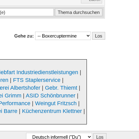
Gehe zu:
iebfart Industriedienstleistungen
|
eren
|
FTS Staplerservice
|
rei Albertshofer
|
Gebr. Thiemt
|
ei Grimm
|
ASID Schönbrunner
|
Performance
|
Weingut Fritzsch
|
i Barre
|
Küchenzentrum Klettner
|