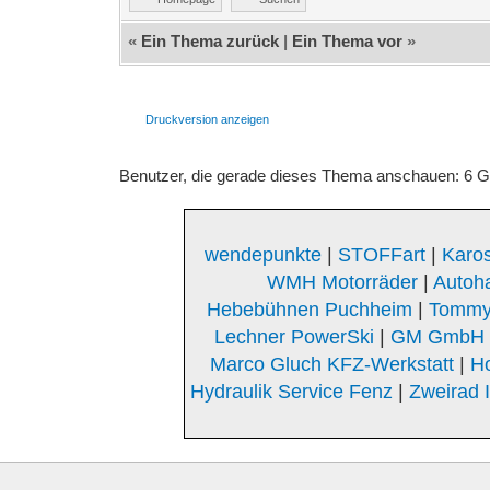
«
Ein Thema zurück
|
Ein Thema vor
»
Druckversion anzeigen
Benutzer, die gerade dieses Thema anschauen: 6 
wendepunkte
|
STOFFart
|
Karos
WMH Motorräder
|
Autoh
Hebebühnen Puchheim
|
Tommy
Lechner PowerSki
|
GM GmbH K
Marco Gluch KFZ-Werkstatt
|
Ho
Hydraulik Service Fenz
|
Zweirad 