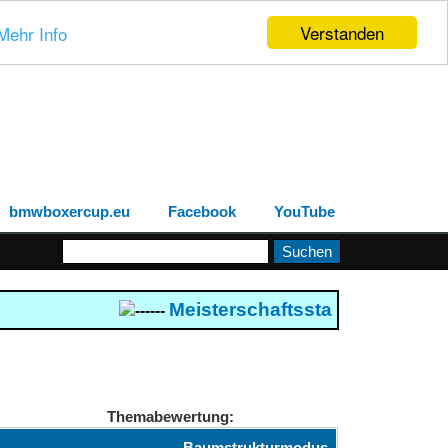
Verstanden
Mehr Info
bmwboxercup.eu
Facebook
YouTube
Meisterschaftsstand 2026
--- B
------
Themabewertung:
Baumstrukturmodus