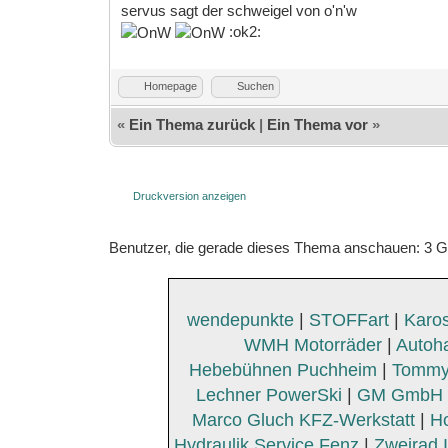
servus sagt der schweigel von o'n'w
:ok2:
Homepage
Suchen
«
Ein Thema zurück
|
Ein Thema vor
»
Druckversion anzeigen
Benutzer, die gerade dieses Thema anschauen: 3 
wendepunkte
|
STOFFart
|
Karos
WMH Motorräder
|
Autoh
Hebebühnen Puchheim
|
Tommy
Lechner PowerSki
|
GM GmbH K
Marco Gluch KFZ-Werkstatt
|
Ho
Hydraulik Service Fenz
|
Zweirad 