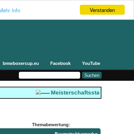
Verstanden
Mehr Info
bmwboxercup.eu
Facebook
YouTube
Meisterschaftsstand 2026
--- B
------
Themabewertung:
Baumstrukturmodus