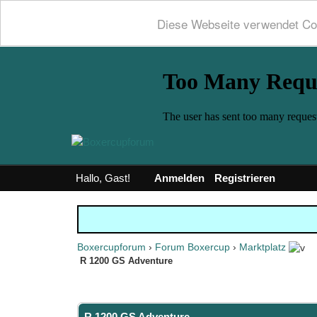
Diese Webseite verwendet Co
Hallo, Gast!
Anmelden
Registrieren
Boxercupforum
›
Forum Boxercup
›
Marktplatz
R 1200 GS Adventure
0 Bewertung(en) - 0 im Durchschnitt
1
2
3
4
5
R 1200 GS Adventure