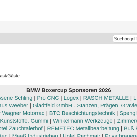
Gast/Gäste
BMW Boxercup Sponsoren 2026
serie Schling
|
Pro CNC
|
Logex
|
RASCH METALLE
|
L
aus Weeber
|
Gladtfeld GmbH - Stanzen, Prägen, Gravi
 Wagner Motorrad
|
BTC Beschichtungstechnik
|
Spengle
unststoffe, Gummi
|
Winkelmann Werkzeuge
|
Zimmer
tel Zauchtalerhof
|
REMETEC Metallbearbeitung
|
Buß 
Iten
|
Maaß Industriebau
|
Hotel Pachmair
|
Privatbrauere