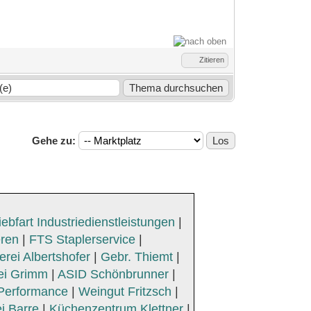
Zitieren
Gehe zu:
iebfart Industriedienstleistungen
|
eren
|
FTS Staplerservice
|
rei Albertshofer
|
Gebr. Thiemt
|
ei Grimm
|
ASID Schönbrunner
|
Performance
|
Weingut Fritzsch
|
i Barre
|
Küchenzentrum Klettner
|