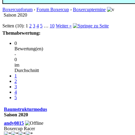
Boxercupforum
›
Forum Boxercup
›
Boxercuptermine
Saison 2020
Seiten (10):
1
2
3
4
5
…
10
Weiter »
Themabewertung:
0
Bewertung(en)
-
0
im
Durchschnitt
1
2
3
4
5
Baumstrukturmodus
Saison 2020
andy0815
Boxercup Racer