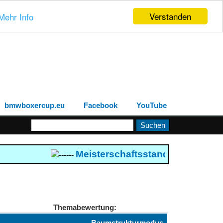
Verstanden
Mehr Info
bmwboxercup.eu
Facebook
YouTube
Meisterschaftsstand 2026
--- Boxe
------
Themabewertung:
Baumstrukturmodus