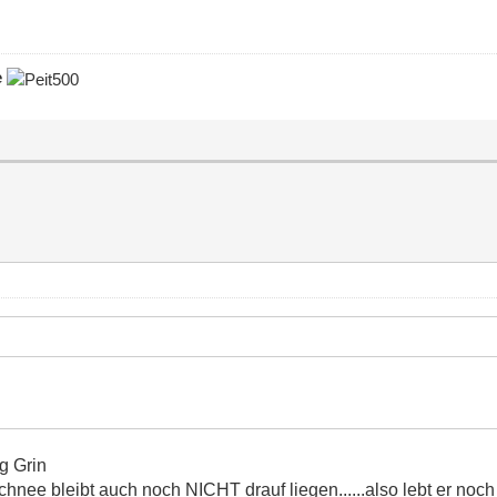
e
hnee bleibt auch noch NICHT drauf liegen......also lebt er noc