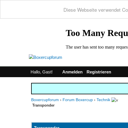
Diese Webseite verwendet Co
Hallo, Gast!
Anmelden
Registrieren
Boxercupforum
›
Forum Boxercup
›
Technik
Transponder
0 Bewertung(en) - 0 im Durchschnitt
1
2
3
4
5
Transponder