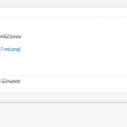
old
e