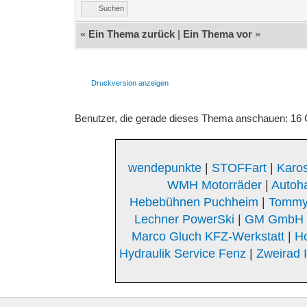
Suchen
«
Ein Thema zurück
|
Ein Thema vor
»
Druckversion anzeigen
Benutzer, die gerade dieses Thema anschauen: 16
wendepunkte
|
STOFFart
|
Karos
WMH Motorräder
|
Autoh
Hebebühnen Puchheim
|
Tommy
Lechner PowerSki
|
GM GmbH K
Marco Gluch KFZ-Werkstatt
|
Ho
Hydraulik Service Fenz
|
Zweirad 