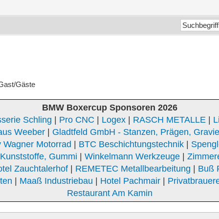
 Gast/Gäste
BMW Boxercup Sponsoren 2026
serie Schling
|
Pro CNC
|
Logex
|
RASCH METALLE
|
L
aus Weeber
|
Gladtfeld GmbH - Stanzen, Prägen, Gravi
 Wagner Motorrad
|
BTC Beschichtungstechnik
|
Spengle
unststoffe, Gummi
|
Winkelmann Werkzeuge
|
Zimmer
tel Zauchtalerhof
|
REMETEC Metallbearbeitung
|
Buß 
Iten
|
Maaß Industriebau
|
Hotel Pachmair
|
Privatbrauere
Restaurant Am Kamin