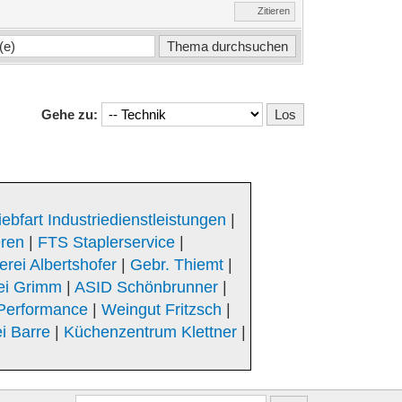
Zitieren
Gehe zu:
iebfart Industriedienstleistungen
|
eren
|
FTS Staplerservice
|
rei Albertshofer
|
Gebr. Thiemt
|
ei Grimm
|
ASID Schönbrunner
|
Performance
|
Weingut Fritzsch
|
i Barre
|
Küchenzentrum Klettner
|