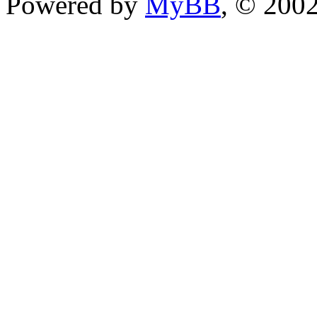
Powered by
MyBB
, © 200