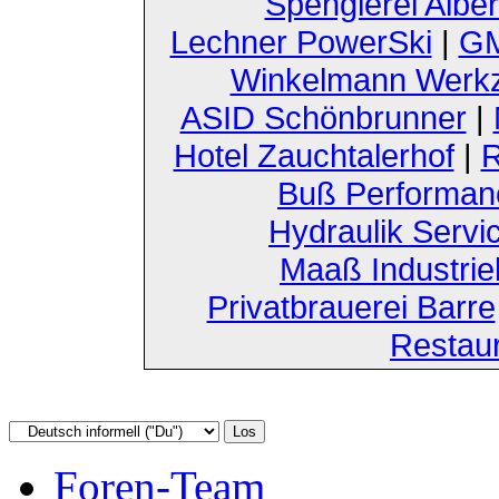
Spenglerei Alber
Lechner PowerSki
|
GM
Winkelmann Werk
ASID Schönbrunner
|
Hotel Zauchtalerhof
|
R
Buß Performan
Hydraulik Servi
Maaß Industri
Privatbrauerei Barre
Restau
Foren-Team