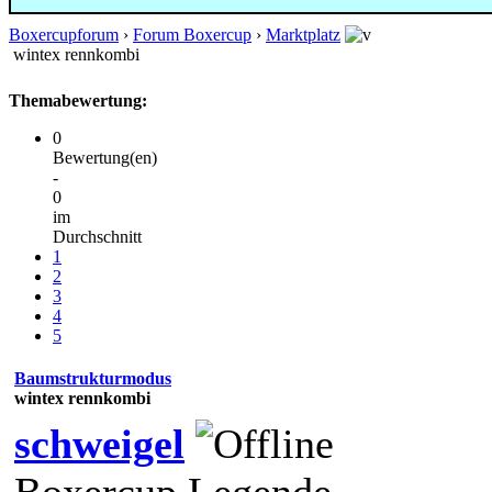
Boxercupforum
›
Forum Boxercup
›
Marktplatz
wintex rennkombi
Themabewertung:
0
Bewertung(en)
-
0
im
Durchschnitt
1
2
3
4
5
Baumstrukturmodus
wintex rennkombi
schweigel
Boxercup Legende