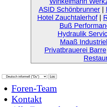
Winkelmann Werk
ASID Schönbrunner
|
Hotel Zauchtalerhof
|
R
Buß Performan
Hydraulik Servi
Maaß Industri
Privatbrauerei Barre
Restau
Foren-Team
Kontakt