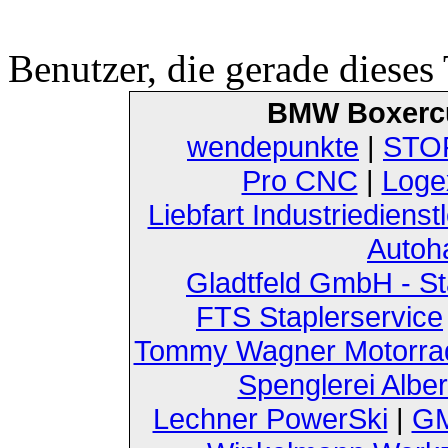
Benutzer, die gerade diese
BMW Boxerc
wendepunkte
|
STOF
Pro CNC
|
Loge
Liebfart Industriedienst
Autoh
Gladtfeld GmbH - St
FTS Staplerservice
Tommy Wagner Motorra
Spenglerei Alber
Lechner PowerSki
|
GM