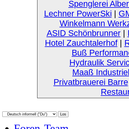
Spenglerei Alber
Lechner PowerSki
|
GM
Winkelmann Werk
ASID Schönbrunner
|
Hotel Zauchtalerhof
|
R
Buß Performan
Hydraulik Servi
Maaß Industri
Privatbrauerei Barre
Restau
Foren-Team