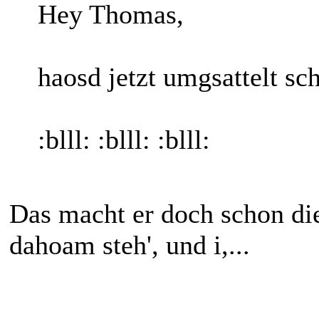
Hey Thomas,
haosd jetzt umgsattelt sc
:blll: :blll: :blll:
Das macht er doch schon die
dahoam steh', und i,...