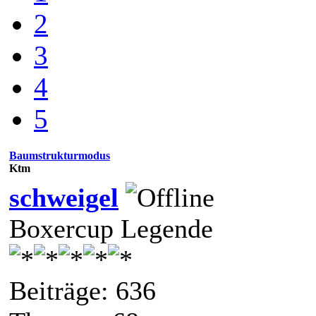
2
3
4
5
Baumstrukturmodus
Ktm
schweigel
Boxercup Legende
Beiträge: 636