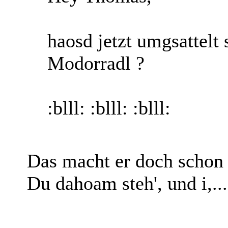
haosd jetzt umgsattelt 
Modorradl ?
:blll: :blll: :blll:
Das macht er doch schon d
Du dahoam steh', und i,...