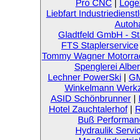
Pro CNC
|
Loge
Liebfart Industriedienst
Autoh
Gladtfeld GmbH - St
FTS Staplerservice
Tommy Wagner Motorra
Spenglerei Alber
Lechner PowerSki
|
GM
Winkelmann Werk
ASID Schönbrunner
|
Hotel Zauchtalerhof
|
R
Buß Performan
Hydraulik Servi