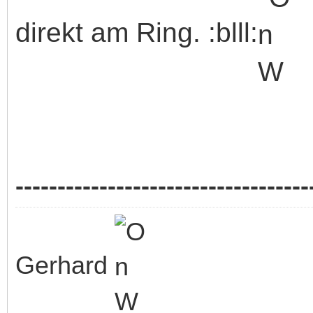
direkt am Ring. :blll:
-----------------------------------
Gerhard