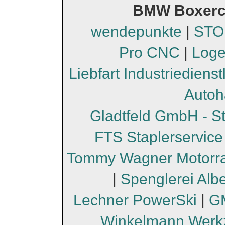
BMW Boxerc
wendepunkte
|
STO
Pro CNC
|
Loge
Liebfart Industriediens
Autoh
Gladtfeld GmbH - S
FTS Staplerservice
Tommy Wagner Motorr
|
Spenglerei Albe
Lechner PowerSki
|
GM
Winkelmann Werk