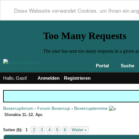
Diese Webseite verwendet Cookies, um Ihnen ein an
Portal
Suche
Hallo, Gast!
Anmelden
Registrieren
Boxercupforum
›
Forum Boxercup
›
Boxercuptermine
Slovakia 11.-12. Apr.
 0 im Durchschnitt
Seiten (6):
1
2
3
4
5
6
Weiter »