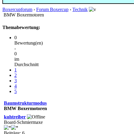
Boxercupforum
›
Forum Boxercup
›
Technik
BMW Boxermotoren
Themabewertung:
0
Bewertung(en)
-
0
im
Durchschnitt
1
2
3
4
5
Baumstrukturmodus
BMW Boxermotoren
kuhtreiber
Board-Schmiermaxe
Beiträge: 6