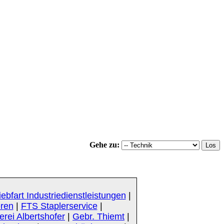
Gehe zu:
iebfart Industriedienstleistungen
|
eren
|
FTS Staplerservice
|
rei Albertshofer
|
Gebr. Thiemt
|