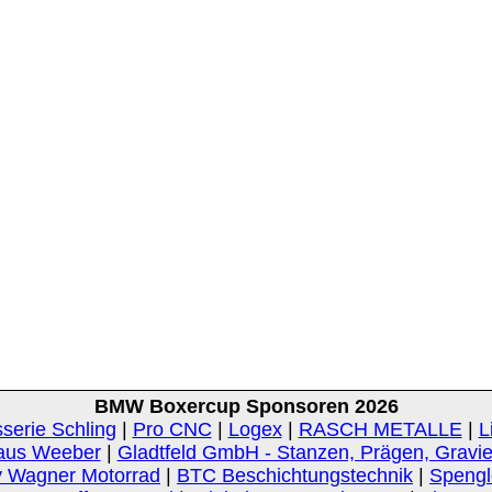
BMW Boxercup Sponsoren 2026
serie Schling
|
Pro CNC
|
Logex
|
RASCH METALLE
|
L
aus Weeber
|
Gladtfeld GmbH - Stanzen, Prägen, Gravi
 Wagner Motorrad
|
BTC Beschichtungstechnik
|
Spengle