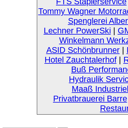
FTS Staplerservice
Tommy Wagner Motorra
Spenglerei Alber
Lechner PowerSki
|
GM
Winkelmann Werk
ASID Schönbrunner
|
Hotel Zauchtalerhof
|
R
Buß Performan
Hydraulik Servi
Maaß Industri
Privatbrauerei Barre
Restau