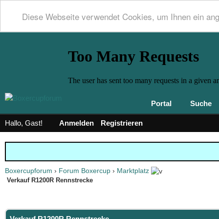
Diese Webseite verwendet Cookies, um Ihnen ein an
Portal
Suche
Hallo, Gast!
Anmelden
Registrieren
Boxercupforum
›
Forum Boxercup
›
Marktplatz
Verkauf R1200R Rennstrecke
 0 im Durchschnitt
Verkauf R1200R Rennstrecke