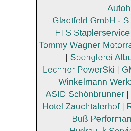
Autoh
Gladtfeld GmbH - S
FTS Staplerservice
Tommy Wagner Motorr
|
Spenglerei Albe
Lechner PowerSki
|
GM
Winkelmann Werk
ASID Schönbrunner
Hotel Zauchtalerhof
|
Buß Performa
Hydraulik Serv