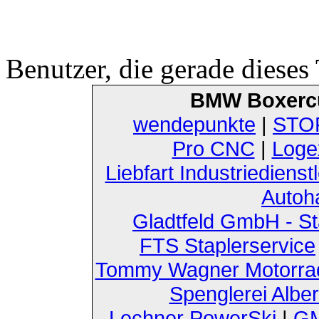
Benutzer, die gerade diese
BMW Boxerc
wendepunkte
|
STOF
Pro CNC
|
Loge
Liebfart Industriedienst
Autoh
Gladtfeld GmbH - St
FTS Staplerservice
Tommy Wagner Motorra
Spenglerei Alber
Lechner PowerSki
|
GM