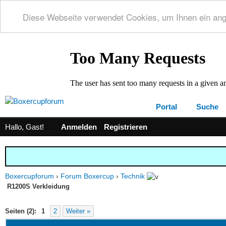
Diese Webseite verwendet Cookies, um Ihnen ein an
Portal
Suche
Hallo, Gast!
Anmelden
Registrieren
Boxercupforum
›
Forum Boxercup
›
Technik
R1200S Verkleidung
 0 im Durchschnitt
Seiten (2):
1
2
Weiter »