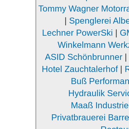
Tommy Wagner Motorr
|
Spenglerei Albe
Lechner PowerSki
|
GM
Winkelmann Werk
ASID Schönbrunner
Hotel Zauchtalerhof
|
Buß Performa
Hydraulik Serv
Maaß Industri
Privatbrauerei Barr