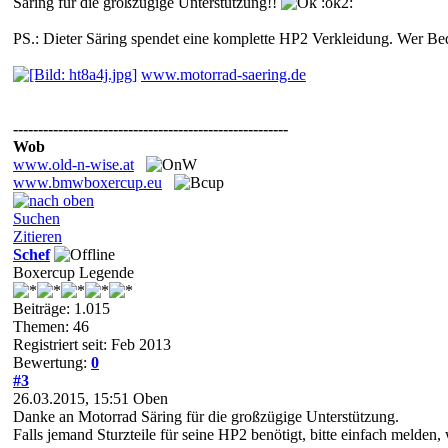
Säring für die großzügige Unterstützung!!
:ok2:
PS.: Dieter Säring spendet eine komplette HP2 Verkleidung. Wer Beda
www.motorrad-saering.de
-------------------------------------------------------
Wob
www.old-n-wise.at
www.bmwboxercup.eu
Suchen
Zitieren
Schef
Boxercup Legende
Beiträge: 1.015
Themen: 46
Registriert seit: Feb 2013
Bewertung:
0
#3
26.03.2015, 15:51
Oben
Danke an Motorrad Säring für die großzügige Unterstützung.
Falls jemand Sturzteile für seine HP2 benötigt, bitte einfach melden