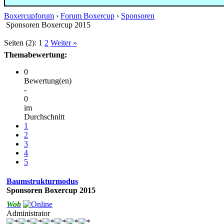
Boxercupforum
›
Forum Boxercup
›
Sponsoren
Sponsoren Boxercup 2015
Seiten (2):
1
2
Weiter »
Themabewertung:
0
Bewertung(en)
-
0
im
Durchschnitt
1
2
3
4
5
Baumstrukturmodus
Sponsoren Boxercup 2015
Wob
Administrator