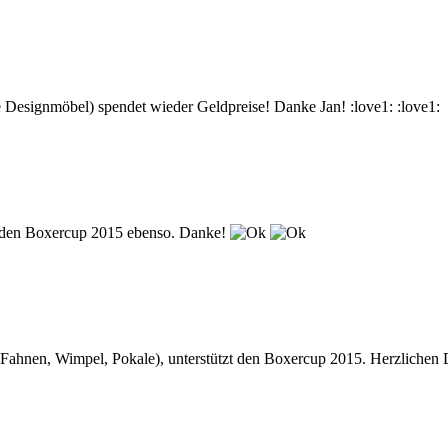
e Designmöbel) spendet wieder Geldpreise! Danke Jan! :love1: :love1:
zt den Boxercup 2015 ebenso. Danke!
ahnen, Wimpel, Pokale), unterstützt den Boxercup 2015. Herzlichen D