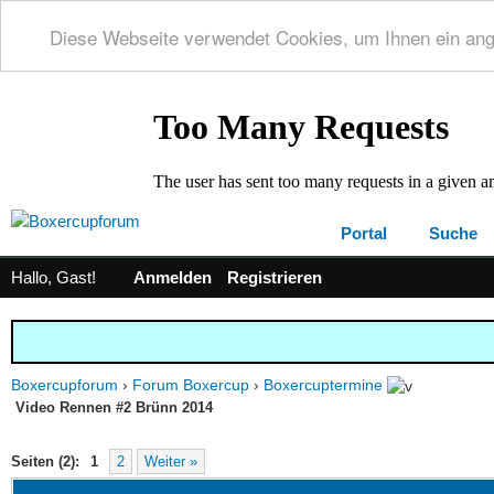
Diese Webseite verwendet Cookies, um Ihnen ein an
Portal
Suche
Hallo, Gast!
Anmelden
Registrieren
Boxercupforum
›
Forum Boxercup
›
Boxercuptermine
Video Rennen #2 Brünn 2014
 0 im Durchschnitt
Seiten (2):
1
2
Weiter »