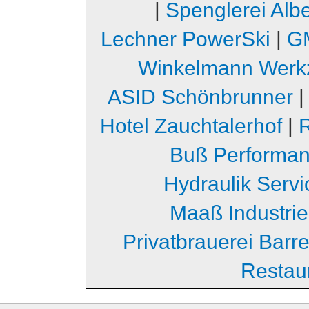
|
Spenglerei Albe
Lechner PowerSki
|
GM
Winkelmann Werk
ASID Schönbrunner
Hotel Zauchtalerhof
|
Buß Performa
Hydraulik Serv
Maaß Industri
Privatbrauerei Barr
Restau