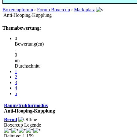
Boxercupforum
›
Forum Boxercup
›
Marktplatz
Anti-Hooping-Kupplung
Themabewertung:
0
Bewertung(en)
-
0
im
Durchschnitt
1
2
3
4
5
Baumstrukturmodus
Anti-Hooping-Kupplung
Bernd
Boxercup Legende
Beiträge: 1.159