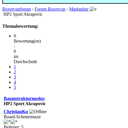
Boxercupforum
›
Forum Boxercup
›
Marktplatz
HP2 Sport Akrapovic
Themabewertung:
0
Bewertung(en)
-
0
im
Durchschnitt
1
2
3
4
5
Baumstrukturmodus
HP2 Sport Akrapovic
ChristianKu
Board-Schmiermaxe
Beiträge: 5