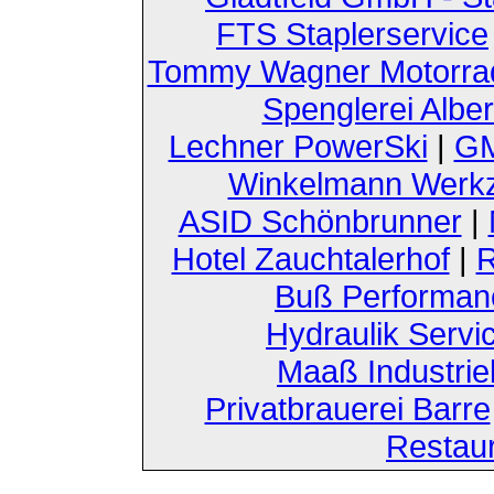
FTS Staplerservice
Tommy Wagner Motorra
Spenglerei Alber
Lechner PowerSki
|
GM
Winkelmann Werk
ASID Schönbrunner
|
Hotel Zauchtalerhof
|
R
Buß Performan
Hydraulik Servi
Maaß Industri
Privatbrauerei Barre
Restau