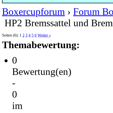
Boxercupforum
›
Forum Bo
HP2 Bremssattel und Brem
Seiten (6):
1
2
3
4
5
6
Weiter »
Themabewertung:
0
Bewertung(en)
-
0
im