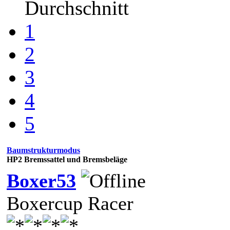
Durchschnitt
1
2
3
4
5
Baumstrukturmodus
HP2 Bremssattel und Bremsbeläge
Boxer53
Boxercup Racer