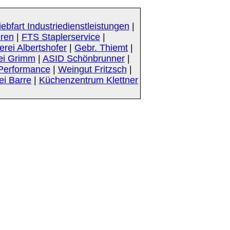
iebfart Industriedienstleistungen
|
eren
|
FTS Staplerservice
|
rei Albertshofer
|
Gebr. Thiemt
|
ei Grimm
|
ASID Schönbrunner
|
Performance
|
Weingut Fritzsch
|
ei Barre
|
Küchenzentrum Klettner