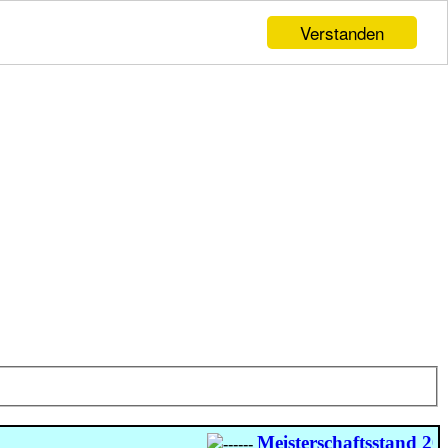
Verstanden
Meisterschaftsstand 2026
-
------