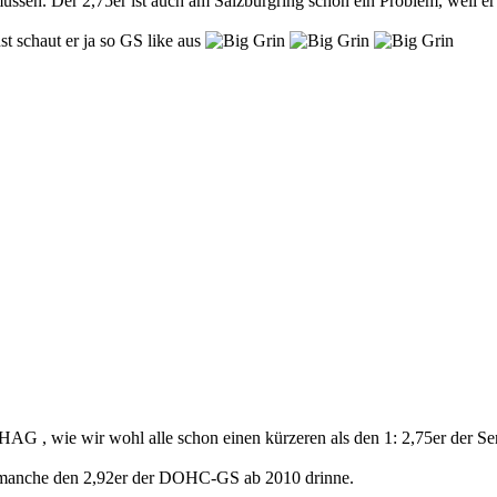
üssen. Der 2,75er ist auch am Salzburgring schon ein Problem, weil er
st schaut er ja so GS like aus
HAG , wie wir wohl alle schon einen kürzeren als den 1: 2,75er der Se
 manche den 2,92er der DOHC-GS ab 2010 drinne.