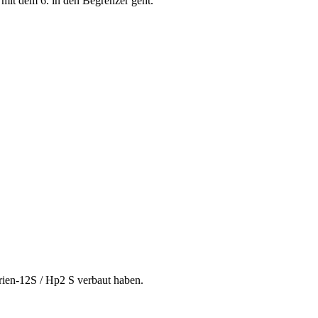
 mit dem 6. in den Begrenzer geht.
rien-12S / Hp2 S verbaut haben.