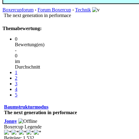
Boxercupforum
›
Forum Boxercup
›
Technik
The next generation in performace
Themabewertung:
0
Bewertung(en)
-
0
im
Durchschnitt
1
2
3
4
5
Baumstrukturmodus
The next generation in performace
Jonny
Boxercup Legende
Beiträge: 1.532