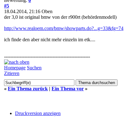
Bewertung:
0
#5
18.04.2014, 21:16
Oben
der 3,0 ist original bmw von der r900rt (behördenmodell)
http://www.realoem.com/bmw/showparts.do?...g=33&fg=74
ich finde den aber nicht mehr einzeln im etk....
-------------------------------------------------------
Homepage
Suchen
Zitieren
«
Ein Thema zurück
|
Ein Thema vor
»
Druckversion anzeigen