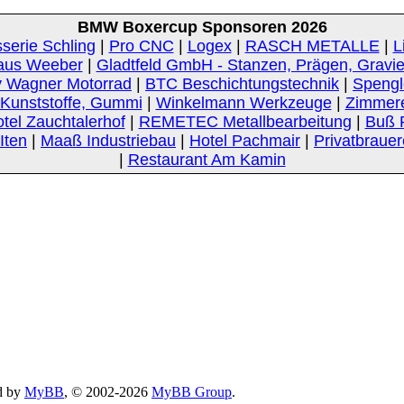
BMW Boxercup Sponsoren 2026
serie Schling
|
Pro CNC
|
Logex
|
RASCH METALLE
|
L
aus Weeber
|
Gladtfeld GmbH - Stanzen, Prägen, Gravi
 Wagner Motorrad
|
BTC Beschichtungstechnik
|
Spengle
unststoffe, Gummi
|
Winkelmann Werkzeuge
|
Zimmer
tel Zauchtalerhof
|
REMETEC Metallbearbeitung
|
Buß 
Iten
|
Maaß Industriebau
|
Hotel Pachmair
|
Privatbrauer
|
Restaurant Am Kamin
d by
MyBB
, © 2002-2026
MyBB Group
.