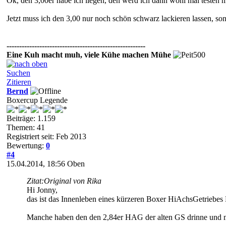
Ok, den 3,00er habe ich liegen, den werd ich dann wohl mal testen m
Jetzt muss ich den 3,00 nur noch schön schwarz lackieren lassen, son
-------------------------------------------------------
Eine Kuh macht muh, viele Kühe machen Mühe
Suchen
Zitieren
Bernd
Boxercup Legende
Beiträge: 1.159
Themen: 41
Registriert seit: Feb 2013
Bewertung:
0
#4
15.04.2014, 18:56
Oben
Zitat:
Original von Rika
Hi Jonny,
das ist das Innenleben eines kürzeren Boxer HiAchsGetriebes 
Manche haben den den 2,84er HAG der alten GS drinne und