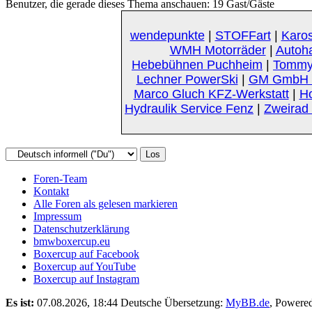
Benutzer, die gerade dieses Thema anschauen: 19 Gast/Gäste
wendepunkte
|
STOFFart
|
Karos
WMH Motorräder
|
Autoh
Hebebühnen Puchheim
|
Tommy
Lechner PowerSki
|
GM GmbH K
Marco Gluch KFZ-Werkstatt
|
Ho
Hydraulik Service Fenz
|
Zweirad 
Foren-Team
Kontakt
Alle Foren als gelesen markieren
Impressum
Datenschutzerklärung
bmwboxercup.eu
Boxercup auf Facebook
Boxercup auf YouTube
Boxercup auf Instagram
Es ist:
07.08.2026, 18:44
Deutsche Übersetzung:
MyBB.de
, Powere