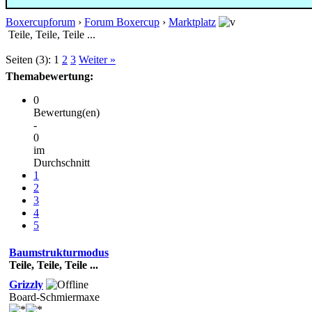
Boxercupforum
›
Forum Boxercup
›
Marktplatz
Teile, Teile, Teile ...
Seiten (3):
1
2
3
Weiter »
Themabewertung:
0
Bewertung(en)
-
0
im
Durchschnitt
1
2
3
4
5
Baumstrukturmodus
Teile, Teile, Teile ...
Grizzly
Board-Schmiermaxe