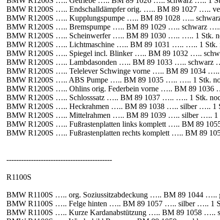
BMW R1200S ….. Getriebe ….. BM 89 1026 ….. schwarz ….. 1 St
BMW R1200S ….. Endschalldämpfer orig. ….. BM 89 1027 ….. ver
BMW R1200S ….. Kupplungspumpe ….. BM 89 1028 ….. schwarz …
BMW R1200S ….. Bremspumpe ….. BM 89 1029 ….. schwarz ….. 1
BMW R1200S ….. Scheinwerfer ….. BM 89 1030 ….. ….. 1 Stk. n
BMW R1200S ….. Lichtmaschine ….. BM 89 1031 ….. ….. 1 Stk. 
BMW R1200S ….. Spiegel incl. Blinker ….. BM 89 1032 ….. schwa
BMW R1200S ….. Lambdasonden ….. BM 89 1033 ….. schwarz …..
BMW R1200S ….. Telelever Schwinge vorne ….. BM 89 1034 ….. s
BMW R1200S ….. ABS Pumpe ….. BM 89 1035 ….. ….. 1 Stk. no
BMW R1200S ….. Ohlins orig. Federbein vorne ….. BM 89 1036 ….
BMW R1200S ….. Schlosssatz ….. BM 89 1037 ….. ….. 1 Stk. noc
BMW R1200S ….. Heckrahmen ….. BM 89 1038 ….. silber ….. 1 S
BMW R1200S ….. Mittelrahmen ….. BM 89 1039 ….. silber ….. 1 S
BMW R1200S ….. Fußrastenplatten links komplett ….. BM 89 1055 …
BMW R1200S ….. Fußrastenplatten rechts komplett ….. BM 89 1056 
-------------------------------------------
R1100S
BMW R1100S ….. org. Soziussitzabdeckung ….. BM 89 1044 ….. ge
BMW R1100S ….. Felge hinten ….. BM 89 1057 ….. silber ….. 1 S
BMW R1100S ….. Kurze Kardanabstützung ….. BM 89 1058 ….. sil