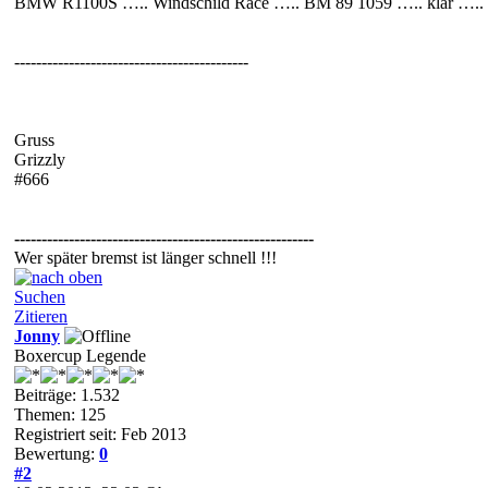
BMW R1100S ….. Windschild Race ….. BM 89 1059 ….. klar ….. 1
-------------------------------------------
Gruss
Grizzly
#666
-------------------------------------------------------
Wer später bremst ist länger schnell !!!
Suchen
Zitieren
Jonny
Boxercup Legende
Beiträge: 1.532
Themen: 125
Registriert seit: Feb 2013
Bewertung:
0
#2