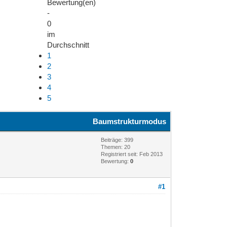
Bewertung(en)
-
0
im
Durchschnitt
1
2
3
4
5
Baumstrukturmodus
Beiträge: 399
Themen: 20
Registriert seit: Feb 2013
Bewertung:
0
#1