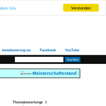
Verstanden
Mehr Info
bmwboxercup.eu
Facebook
YouTube
Meisterschaftsstand 2026
--- Boxercu
------
Themabewertung:
0