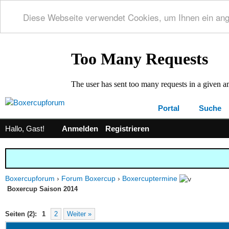
Diese Webseite verwendet Cookies, um Ihnen ein an
Portal
Suche
Hallo, Gast!
Anmelden
Registrieren
Boxercupforum
›
Forum Boxercup
›
Boxercuptermine
Boxercup Saison 2014
 0 im Durchschnitt
Seiten (2):
1
2
Weiter »