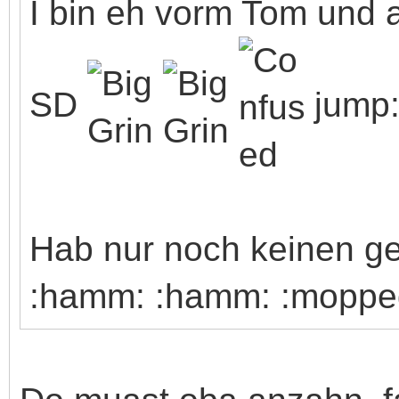
I bin eh vorm Tom und 
SD
jump
Hab nur noch keinen g
:hamm: :hamm: :moppe