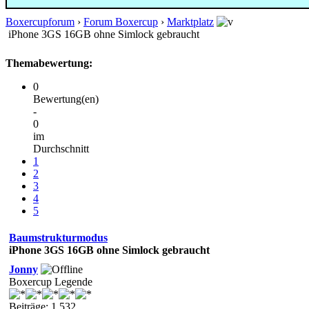
Boxercupforum
›
Forum Boxercup
›
Marktplatz
iPhone 3GS 16GB ohne Simlock gebraucht
Themabewertung:
0
Bewertung(en)
-
0
im
Durchschnitt
1
2
3
4
5
Baumstrukturmodus
iPhone 3GS 16GB ohne Simlock gebraucht
Jonny
Boxercup Legende
Beiträge: 1.532