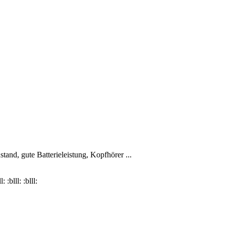
and, gute Batterieleistung, Kopfhörer ...
:blll: :blll: