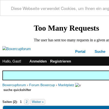
Diese Webseite verwendet Cookies, um Ihnen ein an
Portal
Suche
Hallo, Gast!
Anmelden
Registrieren
Boxercupforum
›
Forum Boxercup
›
Marktplatz
suche quickshifter
 0 im Durchschnitt
Seiten (2):
1
2
Weiter »