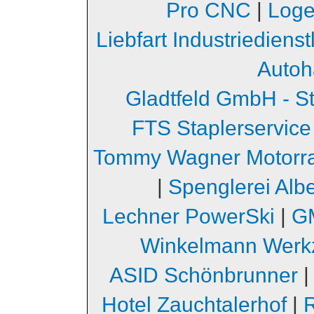
Pro CNC
|
Loge
Liebfart Industriediens
Autoh
Gladtfeld GmbH - S
FTS Staplerservice
Tommy Wagner Motorr
|
Spenglerei Albe
Lechner PowerSki
|
GM
Winkelmann Werk
ASID Schönbrunner
Hotel Zauchtalerhof
|