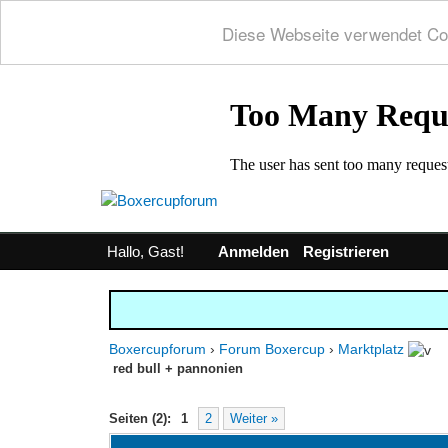
Diese Webseite verwendet Co
Hallo, Gast!
Anmelden
Registrieren
Boxercupforum
›
Forum Boxercup
›
Marktplatz
red bull + pannonien
0 Bewertung(en) - 0 im Durchschnitt
1
2
3
4
5
Seiten (2):
1
2
Weiter »