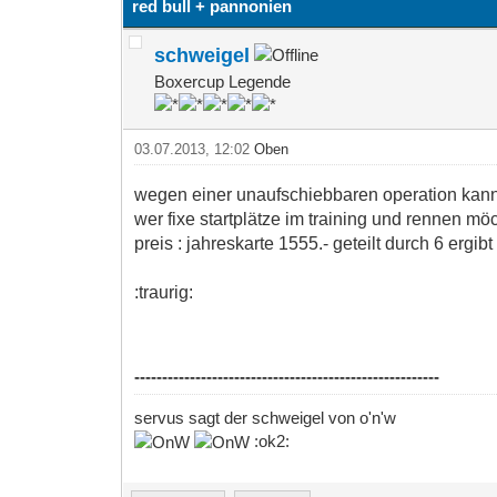
red bull + pannonien
schweigel
Boxercup Legende
03.07.2013, 12:02
Oben
wegen einer unaufschiebbaren operation kann ic
wer fixe startplätze im training und rennen möc
preis : jahreskarte 1555.- geteilt durch 6 ergib
:traurig:
-------------------------------------------------------
servus sagt der schweigel von o'n'w
:ok2: