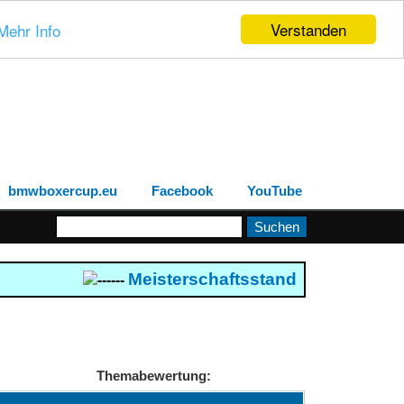
Verstanden
Mehr Info
bmwboxercup.eu
Facebook
YouTube
Meisterschaftsstand 2026
--- Boxerc
------
Themabewertung: